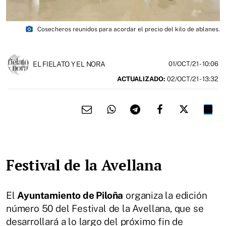
photo_camera
Cosecheros reunidos para acordar el precio del kilo de ablanes.
EL FIELATO Y EL NORA
01/OCT/21
- 10:06
ACTUALIZADO:
02/OCT/21 - 13:32
Festival de la Avellana
El
Ayuntamiento de Piloña
organiza la edición
número 50 del Festival de la Avellana, que se
desarrollará a lo largo del próximo fin de