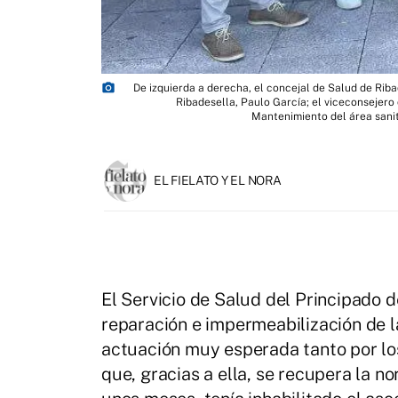
photo_camera
De izquierda a derecha, el concejal de Salud de Riba
Ribadesella, Paulo García; el viceconsejero 
Mantenimiento del área sanita
EL FIELATO Y EL NORA
El Servicio de Salud del Principado 
reparación e impermeabilización de l
actuación muy esperada tanto por los
que, gracias a ella, se recupera la n