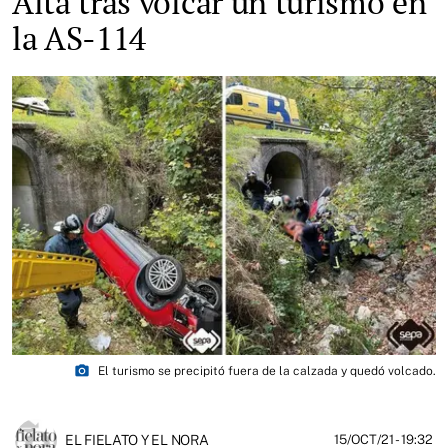
Alta tras volcar un turismo en
la AS-114
photo_camera
El turismo se precipitó fuera de la calzada y quedó volcado.
EL FIELATO Y EL NORA
15/OCT/21
- 19:32