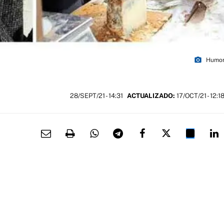
photo_camera
Humor
28/SEPT/21
- 14:31
ACTUALIZADO:
17/OCT/21 - 12:1