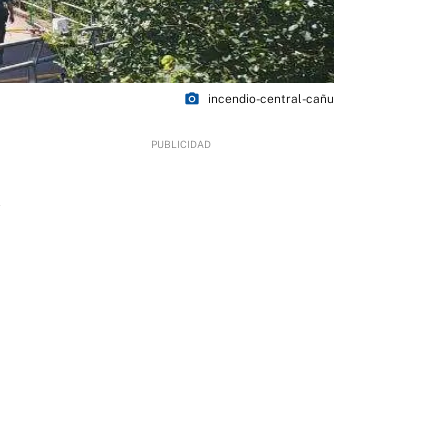
photo_camera
incendio-central-cañu
2