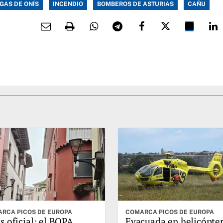
GAS DE ONÍS
INCENDIO
BOMBEROS DE ASTURIAS
CAÑU
RCA PICOS DE EUROPA
COMARCA PICOS DE EUROPA
s oficial: el BOPA
Evacuada en helicópte