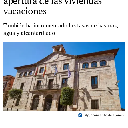
apertura de las viviendas
vacaciones
También ha incrementado las tasas de basuras,
agua y alcantarillado
photo_camera
Ayuntamiento de Llanes.