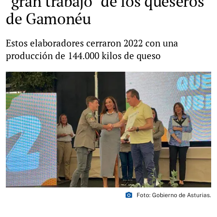
"gran trabajo" de los queseros
de Gamonéu
Estos elaboradores cerraron 2022 con una
producción de 144.000 kilos de queso
photo_camera
Foto: Gobierno de Asturias.