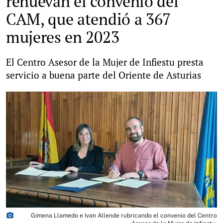
renuevan el convenio del
CAM, que atendió a 367
mujeres en 2023
El Centro Asesor de la Mujer de Infiestu presta
servicio a buena parte del Oriente de Asturias
photo_camera
Gimena Llamedo e Ivan Allende rubricando el convenio del Centro