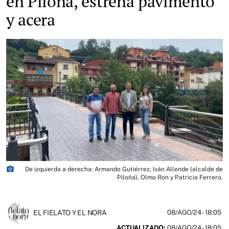
en Piloña, estrena pavimento
y acera
photo_camera
De izquierda a derecha: Armando Gutiérrez, Iván Allende (alcalde de
Piloña), Olmo Ron y Patricia Ferrero.
EL FIELATO Y EL NORA
08/AGO/24
- 18:05
ACTUALIZADO:
08/AGO/24 - 18:05