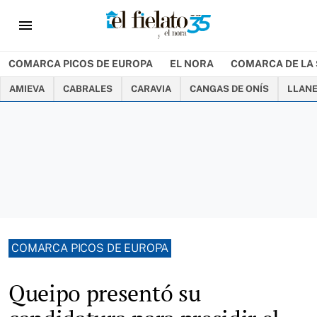
menu
COMARCA PICOS DE EUROPA
EL NORA
COMARCA DE LA 
AMIEVA
CABRALES
CARAVIA
CANGAS DE ONÍS
LLAN
COMARCA PICOS DE EUROPA
Queipo presentó su