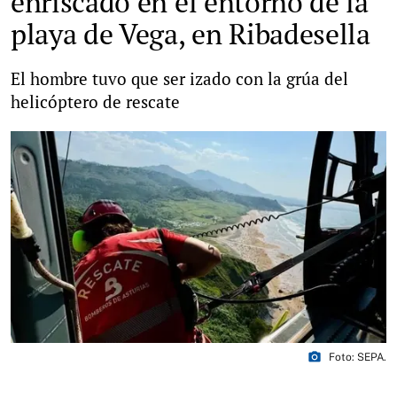
enriscado en el entorno de la
playa de Vega, en Ribadesella
El hombre tuvo que ser izado con la grúa del
helicóptero de rescate
photo_camera
Foto: SEPA.