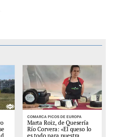
COMARCA PICOS DE EUROPA
ro
Marta Roiz, de Quesería
se
Río Corvera: «El queso lo
 del
es todo para nuestra