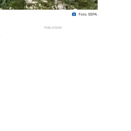
photo_camera
Foto: SEPA.
6