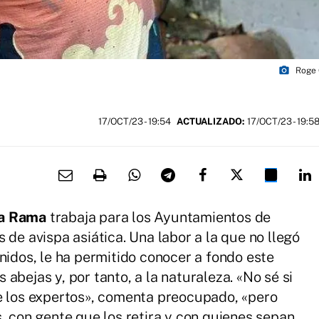
photo_camera
Roge 
17/OCT/23
- 19:54
ACTUALIZADO:
17/OCT/23 - 19:5
a Rama
trabaja para los Ayuntamientos de
 de avispa asiática. Una labor a la que no llegó
nidos, le ha permitido conocer a fondo este
abejas y, por tanto, a la naturaleza. «No sé si
e los expertos», comenta preocupado, «pero
, con gente que los retira y con quienes sepan