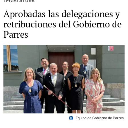
LEGISLATURA
Aprobadas las delegaciones y
retribuciones del Gobierno de
Parres
photo_camera
Equipo de Gobierno de Parres.