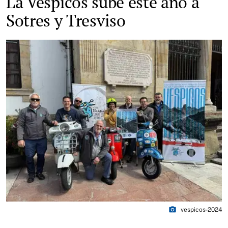
La Vespicos sube este año a
Sotres y Tresviso
photo_camera
vespicos-2024