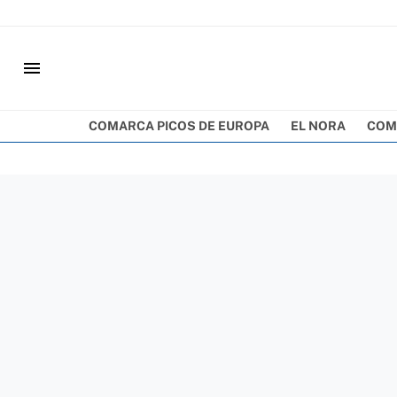
menu
COMARCA PICOS DE EUROPA
EL NORA
COM