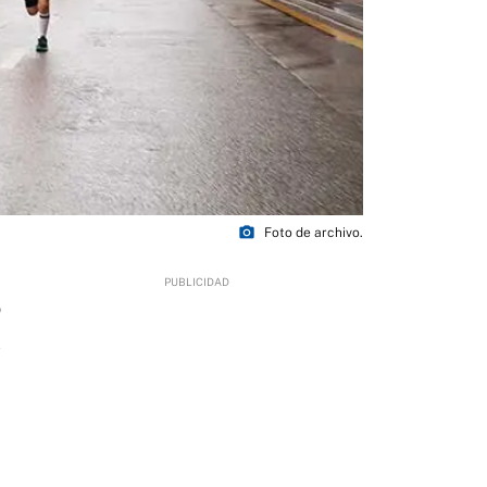
photo_camera
Foto de archivo.
9