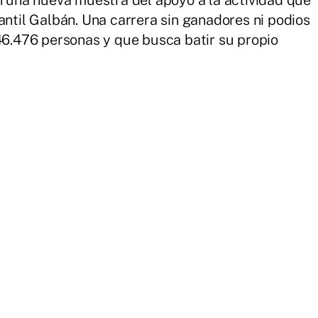
en una nueva muestra del apoyo a la actividad que
antil Galbán. Una carrera sin ganadores ni podios
 46.476 personas y que busca batir su propio