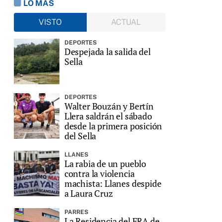
LO MÁS
VISTO
ACTUAL
DEPORTES
Despejada la salida del
Sella
DEPORTES
Walter Bouzán y Bertín
Llera saldrán el sábado
desde la primera posición
del Sella
LLANES
La rabia de un pueblo
contra la violencia
machista: Llanes despide
a Laura Cruz
PARRES
La Residencia del ERA de