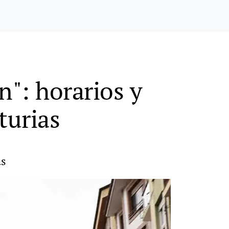
n": horarios y
turias
as