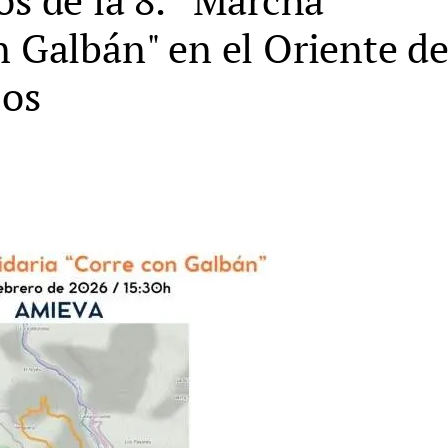
n Galbán" en el Oriente d
jos