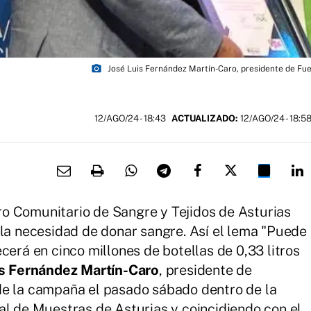
photo_camera
José Luis Fernández Martín-Caro, presidente de Fu
12/AGO/24
- 18:43
ACTUALIZADO:
12/AGO/24 - 18:5
o Comunitario de Sangre y Tejidos de Asturias
 la necesidad de donar sangre. Así el lema "Puede
cerá en cinco millones de botellas de 0,33 litros
is Fernández Martín-Caro
, presidente de
de la campaña el pasado sábado dentro de la
al de Muestras de Asturias y coincidiendo con el