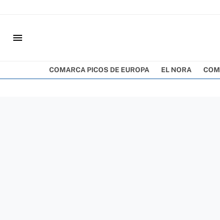
menu
COMARCA PICOS DE EUROPA
EL NORA
COM