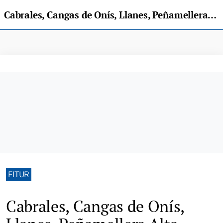
Cabrales, Cangas de Onís, Llanes, Peñamellera Alta, Ribadedeva y Ribadesella se suman a la marca Pueblos Rupestres de España, de la mano del Leader del Oriente de Asturias
FITUR
Cabrales, Cangas de Onís,