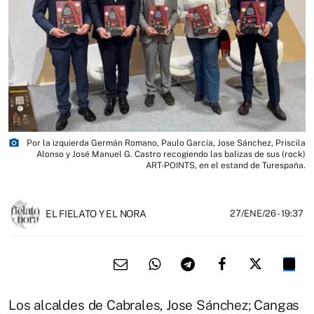
photo_camera
Por la izquierda Germán Romano, Paulo García, Jose Sánchez, Priscila
Alonso y José Manuel G. Castro recogiendo las balizas de sus (rock)
ART-POINTS, en el estand de Turespaña.
EL FIELATO Y EL NORA
27/ENE/26
- 19:37
Los alcaldes de Cabrales, Jose Sánchez; Cangas