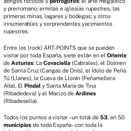
abrigos rocosos y
petroglifos
; el arte megalítico
y prerromano; ermitas e iglesias rupestres; las
primeras minas, lagares y bodegas; y otros
innumerables y sorprendentes yacimientos
rupestres.
Entre los (rock) ART-POINTS que se pueden
visitar por toda España, siete están en el
Oriente
de
Asturias
: La
Covaciella
(Cabrales), el Dolmen
de Santa Cruz (Cangas de Onís), el Ídolo de Peña
Tú (Llanes), la Cueva de Llonín (Peñamellera
Alta), El
Pindal
y Santa María de Tina
(Ribadedeva) y el Macizo de
Ardines
(Ribadesella).
Todos los puntos a visitar –un total de
53
, en 50
municipios
de toda España– con toda la