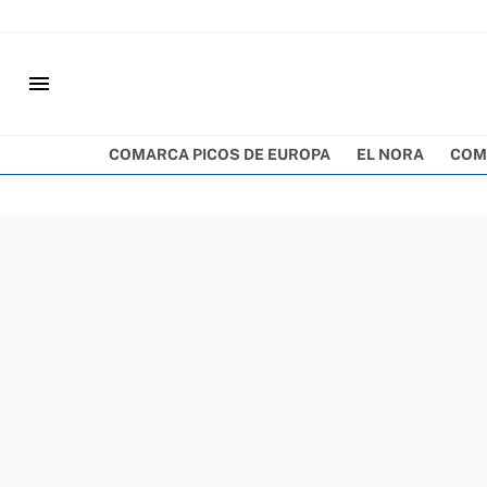
menu
COMARCA PICOS DE EUROPA
EL NORA
COM