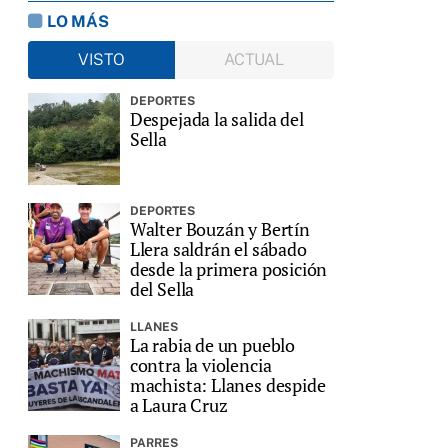
LO MÁS
VISTO
ACTUAL
DEPORTES
Despejada la salida del
Sella
DEPORTES
Walter Bouzán y Bertín
Llera saldrán el sábado
desde la primera posición
del Sella
LLANES
La rabia de un pueblo
contra la violencia
machista: Llanes despide
a Laura Cruz
PARRES