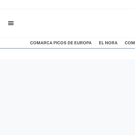
menu
COMARCA PICOS DE EUROPA
EL NORA
COM