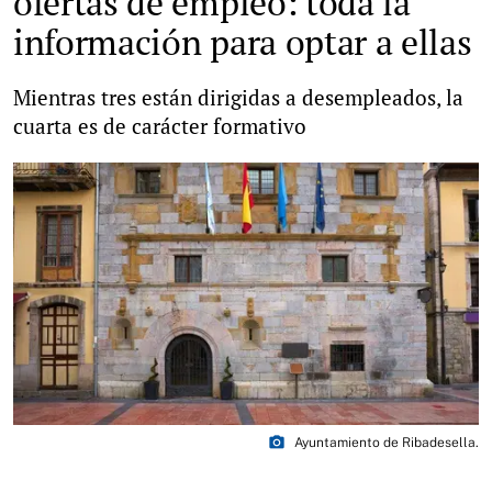
ofertas de empleo: toda la
información para optar a ellas
Mientras tres están dirigidas a desempleados, la
cuarta es de carácter formativo
photo_camera
Ayuntamiento de Ribadesella.