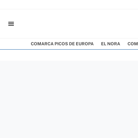
menu
COMARCA PICOS DE EUROPA
EL NORA
COM