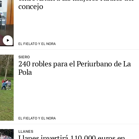
concejo
play_arrow
EL FIELATO Y EL NORA
SIERO
240 robles para el Periurbano de La
Pola
EL FIELATO Y EL NORA
LLANES
Llanes invertirá 110.000 euros en