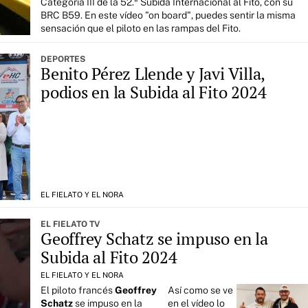
Categoría III de la 52.ª Subida Internacional al Fito, con su
BRC B59. En este vídeo "on board", puedes sentir la misma
sensación que el piloto en las rampas del Fito.
DEPORTES
Benito Pérez Llende y Javi Villa,
podios en la Subida al Fito 2024
EL FIELATO Y EL NORA
EL FIELATO TV
Geoffrey Schatz se impuso en la
Subida al Fito 2024
EL FIELATO Y EL NORA
El piloto francés
Geoffrey
Así como se ve
Schatz
se impuso en la
en el vídeo lo