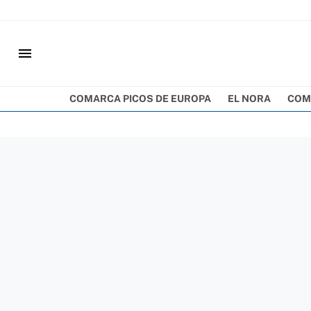
menu
COMARCA PICOS DE EUROPA
EL NORA
COM