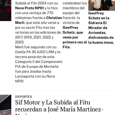
Subida al Fito 2024 con su
celebraban los
Nova Proto NP01
y lo hizo
miembros del
con una ventaja de 770
equipo del
Geoffrey
milésimas frente a
Christian
francés la
Schatz en la
Merli
, que este año venía a
victoria de
Sidreria El
por su sexto Fito tras las
Geoffrey
Mirador de
victorias en las ediciones de:
Schatz, que
Arriondas,
2017, 2019, 2021, 2022 y
venía por
disfrutando de
2023.
primera vez al
la buena mesa.
Merli fue segundo con su
Fito.
Osella FA 30 JUDD LRM y la
tercera posición de esta
Categoria II del Campeonato
FIA de Europa de Montaña
fue para Joseba Iraola
Lanzagorta con su Nova
NP01
DEPORTES
Sif Motor y La Subida al Fitu
recuerdan a José María Martínez-