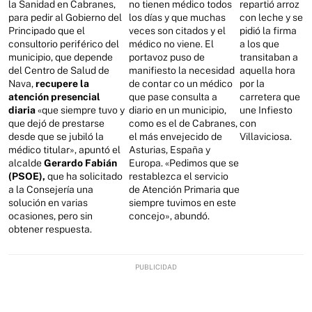
la Sanidad en Cabranes,
no tienen médico todos
repartió arroz
para pedir al Gobierno del
los días y que muchas
con leche y se
Principado que el
veces son citados y el
pidió la firma
consultorio periférico del
médico no viene. El
a los que
municipio, que depende
portavoz puso de
transitaban a
del Centro de Salud de
manifiesto la necesidad
aquella hora
Nava,
recupere la
de contar co un médico
por la
atención presencial
que pase consulta a
carretera que
diaria
«que siempre tuvo y
diario en un municipio,
une Infiesto
que dejó de prestarse
como es el de Cabranes,
con
desde que se jubiló la
el más envejecido de
Villaviciosa.
médico titular», apuntó el
Asturias, España y
alcalde
Gerardo Fabián
Europa. «Pedimos que se
(PSOE),
que ha solicitado
restablezca el servicio
a la Consejería una
de Atención Primaria que
solución en varias
siempre tuvimos en este
ocasiones, pero sin
concejo», abundó.
obtener respuesta.