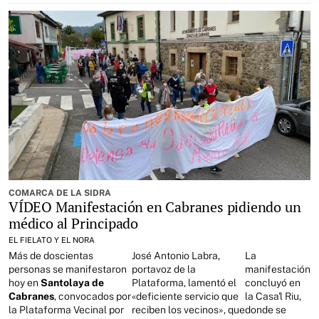
COMARCA DE LA SIDRA
VÍDEO Manifestación en Cabranes pidiendo un
médico al Principado
EL FIELATO Y EL NORA
Más de doscientas
José Antonio Labra,
La
personas se manifestaron
portavoz de la
manifestación
hoy en
Santolaya de
Plataforma, lamentó el
concluyó en
Cabranes
, convocados por
«deficiente servicio que
la Casa'l Riu,
la Plataforma Vecinal por
reciben los vecinos», que
donde se