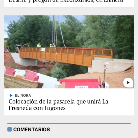
play_arrow
play_arrow
EL NORA
Colocación de la pasarela que unirá La
Fresneda con Lugones
COMENTARIOS