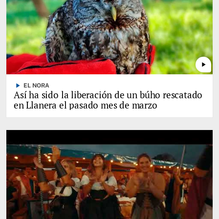
play_arrow
play_arrow
EL NORA
Así ha sido la liberación de un búho rescatado
en Llanera el pasado mes de marzo