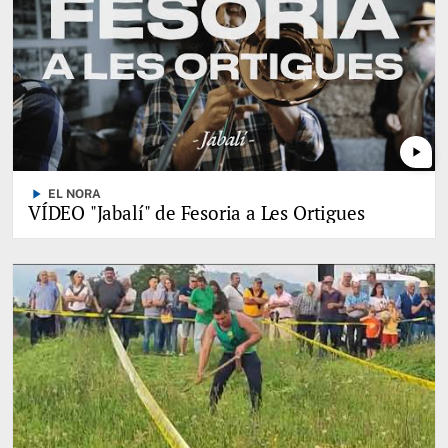
play_arrow
play_arrow
EL NORA
VÍDEO "Jabalí" de Fesoria a Les Ortigues