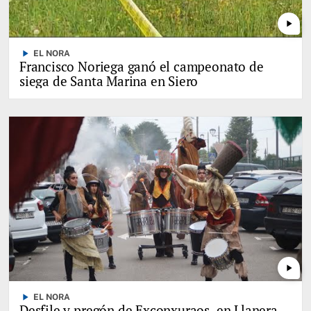
play_arrow
play_arrow
EL NORA
Francisco Noriega ganó el campeonato de
siega de Santa Marina en Siero
play_arrow
play_arrow
EL NORA
Desfile y pregón de Exconxuraos, en Llanera