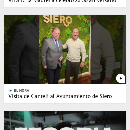
play_arrow
play_arrow
EL NORA
Visita de Canteli al Ayuntamiento de Siero