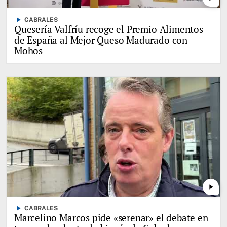
play_arrow
CABRALES
Quesería Valfríu recoge el Premio Alimentos
de España al Mejor Queso Madurado con
Mohos
play_arrow
play_arrow
CABRALES
Marcelino Marcos pide «serenar» el debate en