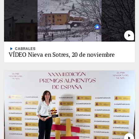
play_arrow
play_arrow
CABRALES
VÍDEO Nieva en Sotres, 20 de noviembre
play_arrow