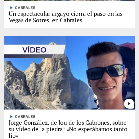
play_arrow
CABRALES
Un espectacular argayo cierra el paso en las
Vegas de Sotres, en Cabrales
play_arrow
play_arrow
CABRALES
Jorge González, de Jou de los Cabrones, sobre
su vídeo de la piedra: «No esperábamos tanto
lío»