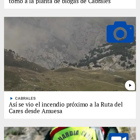
torno a la planta de biogás de Cabrales
play_arrow
play_arrow
CABRALES
Así se vio el incendio próximo a la Ruta del
Cares desde Amuesa