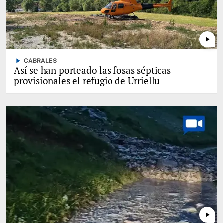
play_arrow
play_arrow
CABRALES
Así se han porteado las fosas sépticas
provisionales el refugio de Urriellu
play_arrow