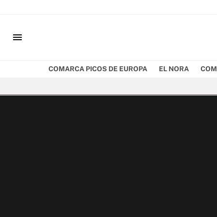
menu
COMARCA PICOS DE EUROPA
EL NORA
COM