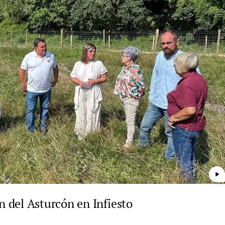
play_arrow
 del Asturcón en Infiesto