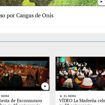
play_arrow
paso por Cangas de Onís
play_arrow
play_arrow
L NORA
EL NORA
Fiesta de Exconxuraos
VÍDEO La Madreña cel