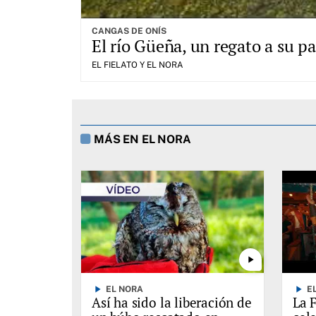
CANGAS DE ONÍS
El río Güeña, un regato a su 
EL FIELATO Y EL NORA
MÁS EN EL NORA
play_arrow
play_arrow
play_arrow
EL NORA
E
Así ha sido la liberación de
La 