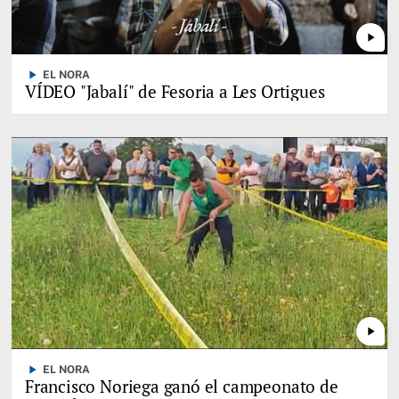
play_arrow
play_arrow
EL NORA
VÍDEO "Jabalí" de Fesoria a Les Ortigues
play_arrow
play_arrow
EL NORA
Francisco Noriega ganó el campeonato de