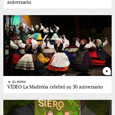
aniversario
play_arrow
play_arrow
EL NORA
VÍDEO La Madreña celebró su 50 aniversario