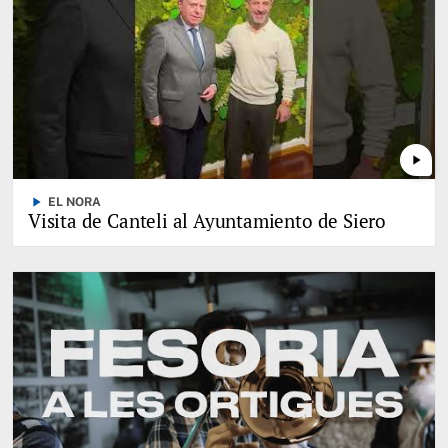
play_arrow
play_arrow
EL NORA
Visita de Canteli al Ayuntamiento de Siero