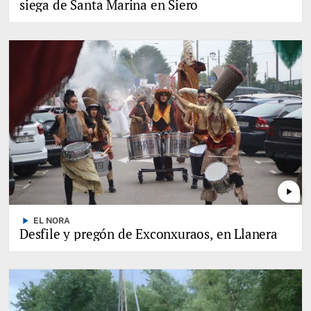
siega de Santa Marina en Siero
play_arrow
play_arrow
EL NORA
Desfile y pregón de Exconxuraos, en Llanera