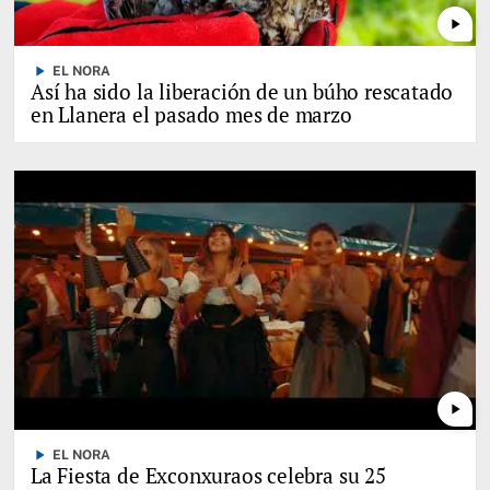
play_arrow
play_arrow
EL NORA
Así ha sido la liberación de un búho rescatado
en Llanera el pasado mes de marzo
play_arrow
play_arrow
EL NORA
La Fiesta de Exconxuraos celebra su 25