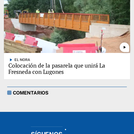
play_arrow
play_arrow
EL NORA
Colocación de la pasarela que unirá La
Fresneda con Lugones
COMENTARIOS