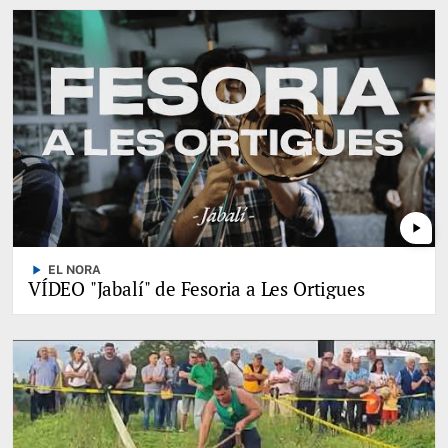
play_arrow
play_arrow
EL NORA
VÍDEO "Jabalí" de Fesoria a Les Ortigues