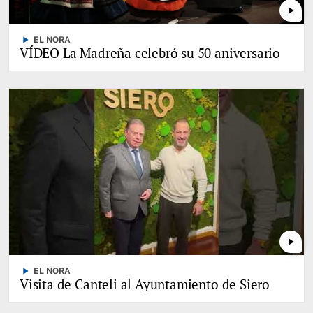
play_arrow
play_arrow
EL NORA
VÍDEO La Madreña celebró su 50 aniversario
play_arrow
play_arrow
EL NORA
Visita de Canteli al Ayuntamiento de Siero