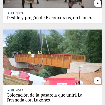
play_arrow
play_arrow
EL NORA
Desfile y pregón de Exconxuraos, en Llanera
play_arrow
play_arrow
EL NORA
Colocación de la pasarela que unirá La
Fresneda con Lugones