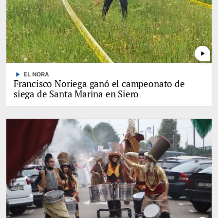
play_arrow
play_arrow
EL NORA
Francisco Noriega ganó el campeonato de
siega de Santa Marina en Siero