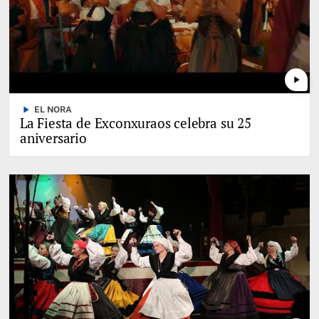
play_arrow
play_arrow
EL NORA
La Fiesta de Exconxuraos celebra su 25
aniversario