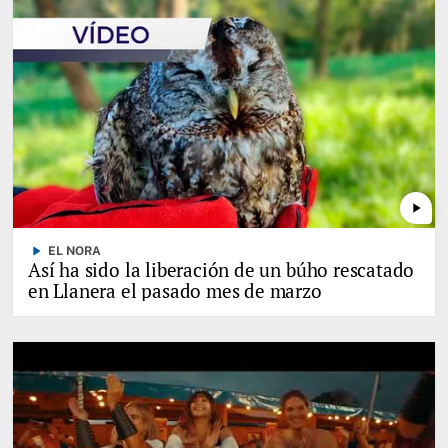
play_arrow
play_arrow
EL NORA
Así ha sido la liberación de un búho rescatado
en Llanera el pasado mes de marzo