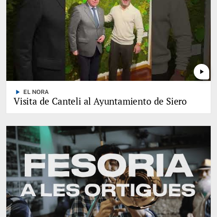
play_arrow
play_arrow
EL NORA
Visita de Canteli al Ayuntamiento de Siero