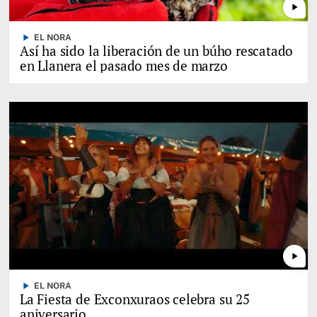
play_arrow
play_arrow
EL NORA
Así ha sido la liberación de un búho rescatado
en Llanera el pasado mes de marzo
play_arrow
play_arrow
EL NORA
La Fiesta de Exconxuraos celebra su 25
aniversario