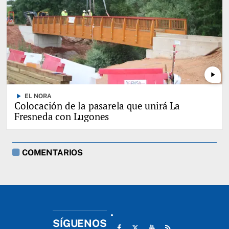
play_arrow
play_arrow
EL NORA
Colocación de la pasarela que unirá La
Fresneda con Lugones
COMENTARIOS
SÍGUENOS