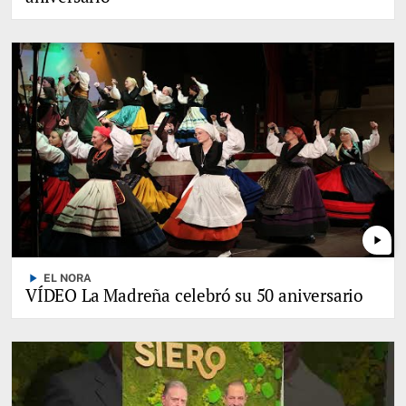
play_arrow
play_arrow
EL NORA
VÍDEO La Madreña celebró su 50 aniversario