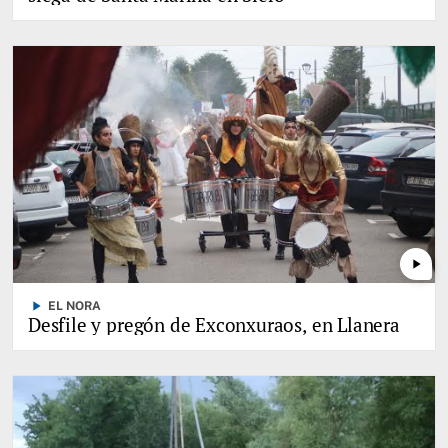
play_arrow
play_arrow
EL NORA
Desfile y pregón de Exconxuraos, en Llanera