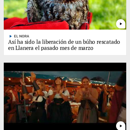
play_arrow
play_arrow
EL NORA
Así ha sido la liberación de un búho rescatado
en Llanera el pasado mes de marzo
play_arrow