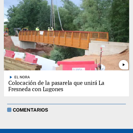
play_arrow
play_arrow
EL NORA
Colocación de la pasarela que unirá La
Fresneda con Lugones
COMENTARIOS