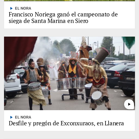
play_arrow
EL NORA
Francisco Noriega ganó el campeonato de
siega de Santa Marina en Siero
play_arrow
play_arrow
EL NORA
Desfile y pregón de Exconxuraos, en Llanera