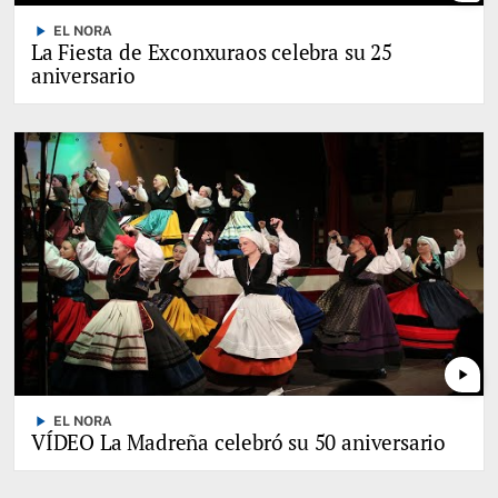
play_arrow
EL NORA
La Fiesta de Exconxuraos celebra su 25
aniversario
play_arrow
play_arrow
EL NORA
VÍDEO La Madreña celebró su 50 aniversario