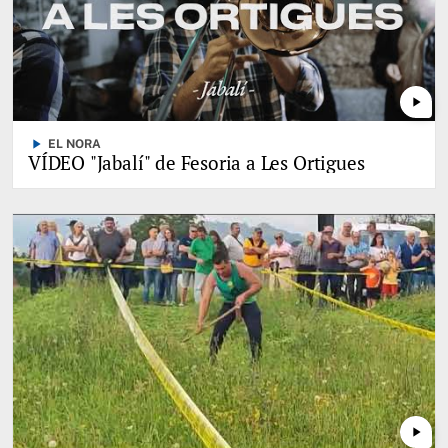
play_arrow
play_arrow
EL NORA
VÍDEO "Jabalí" de Fesoria a Les Ortigues
play_arrow