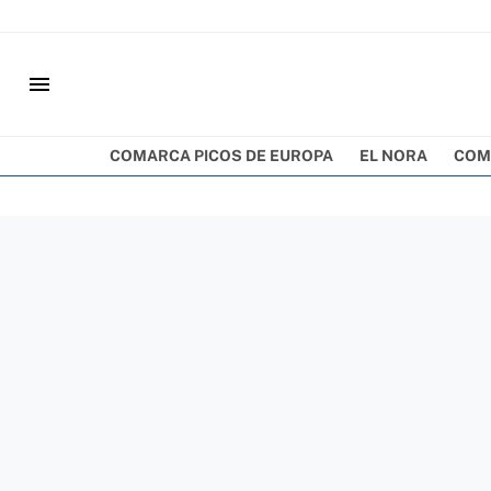
menu
COMARCA PICOS DE EUROPA
EL NORA
COM