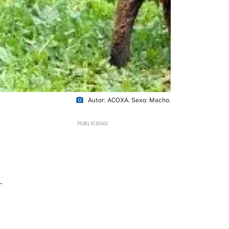
photo_camera
Autor: ACOXA. Sexo: Macho.
2