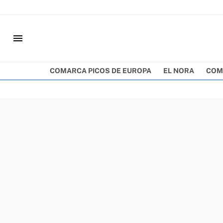
menu
COMARCA PICOS DE EUROPA
EL NORA
COM