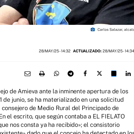
photo_camera
Carlos Salazar, alcal
28/MAY/25
- 14:32
ACTUALIZADO:
28/MAY/25 - 14:3
ejo de Amieva ante la inminente apertura de los
 de junio, se ha materializado en una solicitud
 consejero de Medio Rural del Principado de
 En el escrito, que según contaba a EL FIELATO
que nos consta ya ha recibido»; el consistorio
xistente» dado que el concejo ha detectado en lo