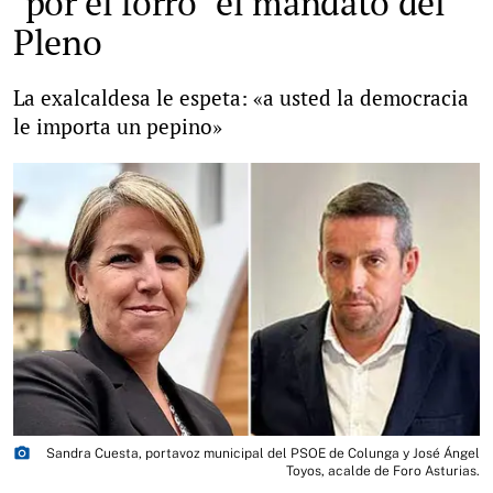
"por el forro" el mandato del
Pleno
La exalcaldesa le espeta: «a usted la democracia
le importa un pepino»
photo_camera
Sandra Cuesta, portavoz municipal del PSOE de Colunga y José Ángel
Toyos, acalde de Foro Asturias.