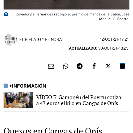
photo_camera
Covadonga Fernández recogió el premio de manos del alcalde, José
Manuel G. Castro.
EL FIELATO Y EL NORA
12/OCT/21
- 17:21
ACTUALIZADO:
30/OCT/21 - 18:23
+INFORMACIÓN
VÍDEO El Gamonéu del Puertu cotiza
a 47 euros el kilo en Cangas de Onís
Quesos en Cangas de Onís