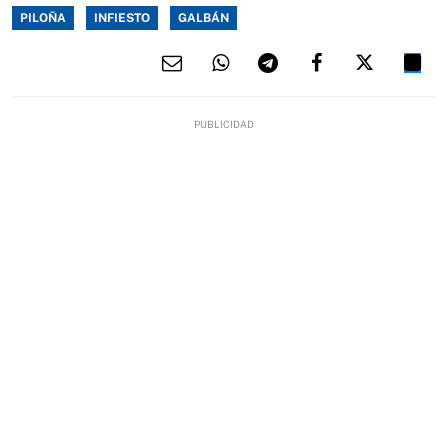
PILOÑA
INFIESTO
GALBÁN