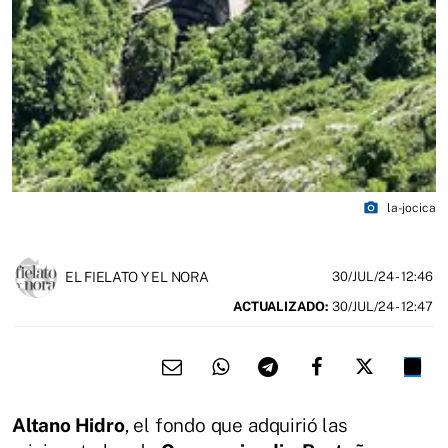
photo_camera
la-jocica
EL FIELATO Y EL NORA
30/JUL/24
- 12:46
ACTUALIZADO:
30/JUL/24 - 12:47
Altano Hidro
, el fondo que adquirió las