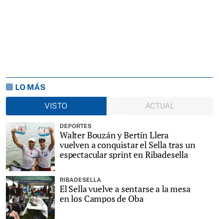
LO MÁS
VISTO
ACTUAL
DEPORTES
Walter Bouzán y Bertín Llera
vuelven a conquistar el Sella tras un
espectacular sprint en Ribadesella
RIBADESELLA
El Sella vuelve a sentarse a la mesa
en los Campos de Oba