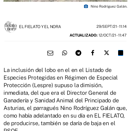
photo_camera
Nino Rodríguez Galán.
EL FIELATO Y EL NORA
29/SEPT/21
- 11:14
ACTUALIZADO:
12/OCT/21 - 11:47
La inclusión del lobo en el en el Listado de
Especies Protegidas en Régimen de Especial
Protección (Lespre) supuso la dimisión,
inmediata, del que era el Director General de
Ganadería y Sanidad Animal del Principado de
Asturias, el parragués Nino Rodríguez Galán que,
como había adelantado en su día en EL FIELATO,
de producirse, también se daría de baja en el
PSOE.