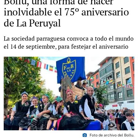
Bollu, una forma de hacer
inolvidable el 75º aniversario
de La Peruyal
La sociedad parraguesa convoca a todo el mundo
el 14 de septiembre, para festejar el aniversario
photo_camera
Foto de archivo del Bollu.