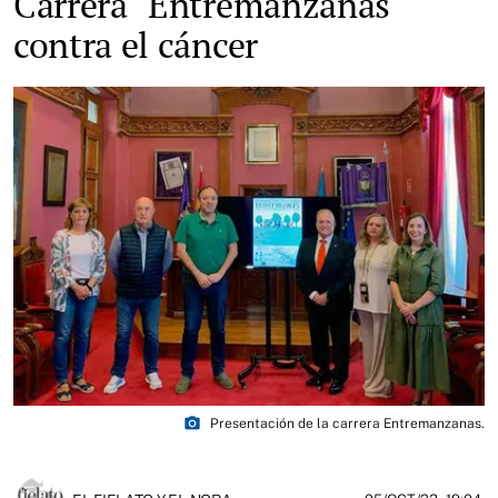
Carrera "Entremanzanas"
contra el cáncer
photo_camera
Presentación de la carrera Entremanzanas.