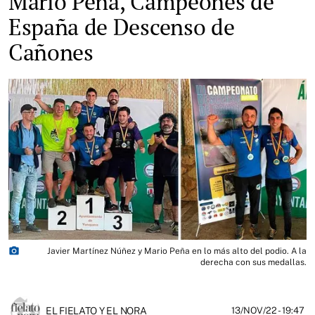
Mario Peña, Campeones de
España de Descenso de
Cañones
photo_camera
Javier Martínez Núñez y Mario Peña en lo más alto del podio. A la
derecha con sus medallas.
EL FIELATO Y EL NORA
13/NOV/22
- 19:47