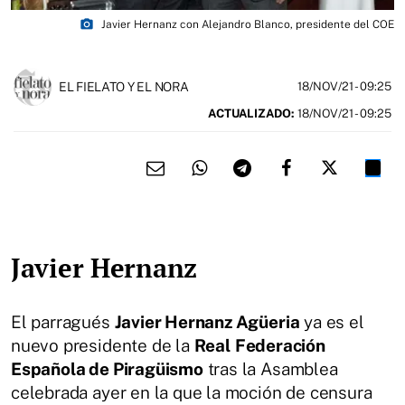
photo_camera
Javier Hernanz con Alejandro Blanco, presidente del COE
EL FIELATO Y EL NORA
18/NOV/21
- 09:25
ACTUALIZADO:
18/NOV/21 - 09:25
Javier Hernanz
El parragués
Javier Hernanz Agüeria
ya es el
nuevo presidente de la
Real
Federación
Española de Piragüismo
tras la Asamblea
celebrada ayer en la que la moción de censura