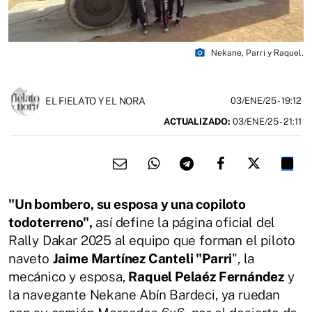
photo_camera
Nekane, Parri y Raquel.
EL FIELATO Y EL NORA
03/ENE/25
- 19:12
ACTUALIZADO:
03/ENE/25 - 21:11
"Un bombero, su esposa y una copiloto
todoterreno",
así define la página oficial del
Rally Dakar 2025 al equipo que forman el piloto
naveto
Jaime Martínez Canteli "Parri
", la
mecánico y esposa,
Raquel Pelaéz Fernández
y
la navegante Nekane Abín Bardeci, ya ruedan