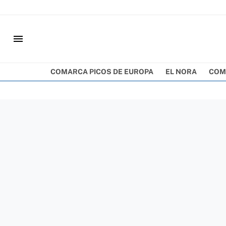
menu
COMARCA PICOS DE EUROPA
EL NORA
COM