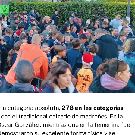
 la categoría absoluta,
278 en las categorías
 con el tradicional calzado de madreñes. En la
Óscar González, mientras que en la femenina fue
emostraron su excelente forma física y se