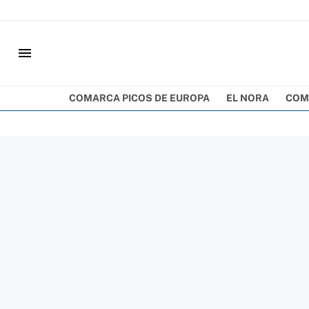
menu
COMARCA PICOS DE EUROPA
EL NORA
COM