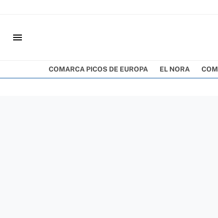
menu
COMARCA PICOS DE EUROPA
EL NORA
COM