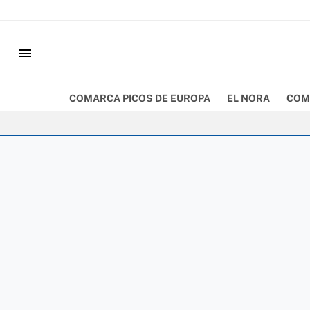
menu
COMARCA PICOS DE EUROPA
EL NORA
COM