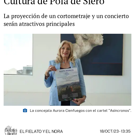
Cultura de Pola de Siero
La proyección de un cortometraje y un concierto
serán atractivos principales
photo_camera
La concejala Aurora Cienfuegos con el cartel "Asíncronos".
EL FIELATO Y EL NORA
18/OCT/23
- 13:35