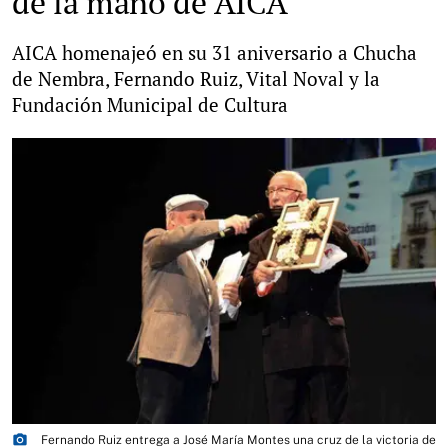
de la mano de AICA
AICA homenajeó en su 31 aniversario a Chucha
de Nembra, Fernando Ruiz, Vital Noval y la
Fundación Municipal de Cultura
photo_camera
Fernando Ruiz entrega a José María Montes una cruz de la victoria de