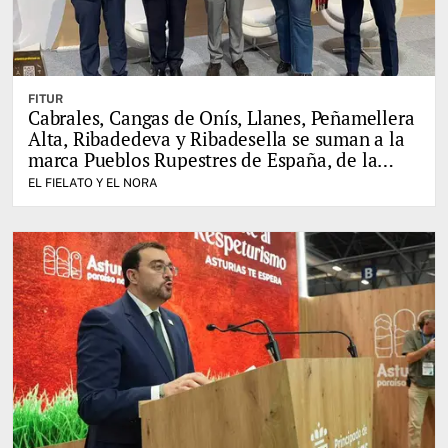
FITUR
Cabrales, Cangas de Onís, Llanes, Peñamellera
Alta, Ribadedeva y Ribadesella se suman a la
marca Pueblos Rupestres de España, de la
mano del Leader del Oriente de Asturias
EL FIELATO Y EL NORA